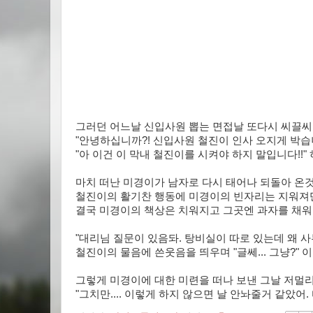
그러던 어느날 신입사원 뽑는 면접날 또다시 씨끌씨끌
"안녕하십니까?! 신입사원 철진이 인사 오지게 박습
"아 이건 이 막내 철진이를 시켜야 하지 말입니다!!
마치 떠난 미경이가 남자로 다시 태어나 되돌아 온
철진이의 활기찬 행동에 미경이의 빈자리는 지워져만
결국 미경이의 책상은 치워지고 그곳엔 과자를 채워
"대리님 질문이 있음돠. 탕비실이 따로 있는데 왜 
철진이의 물음에 쓴웃음을 띄우며 "글쎄... 그냥?" 
그렇게 미경이에 대한 미련을 떠나 보낸 그날 저멀
"그치만.... 이렇게 하지 않으면 날 안놔줄거 같았어.